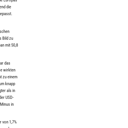
end die
gepasst.
ischen
 Bild zu
an mit 50,8
war das
se wirkten
nt zu einem
 um knapp
er als in
der USD-
 Minus in
r von 1,7%