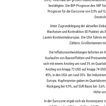
bestätigten. Die BIP-Prognose des IWF fü
Prognose für die Eurozone von 0,9% auf 0
Deutschl
Unter Zugrundelegung der aktuellen Eink
Wachstum und Kontraktion 50 Punkte) als B
Lasten Kontinentaleuropas. Die USA führen im
Zählern, Großbritannien mi
Die Inflationsentwicklungen lieferten im
Auslaufen von Basiseffekten und Preisanstie
sich mit einem Anstieg um rund 3% im Quartals
Anstieg von knapp 72 USD auf knapp 74 USD. 
45%, in den USA um rund 35%. Bei Industriem
Europa. Kupferpreise gaben im Quartalsverg
Rückgang bei 9,9%, auf EUR Basis bei -3,6%
Höhe von
In der Eurozone ergab sich als Konsequenz 