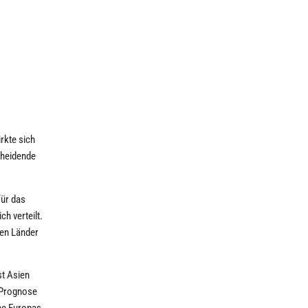
rkte sich
cheidende
ür das
h verteilt.
den Länder
st Asien
l-Prognose
che Europas