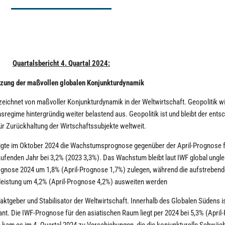
Quartalsbericht 4. Quartal 2024:
tzung der maßvollen globalen Konjunkturdynamik
eichnet von maßvoller Konjunkturdynamik in der Weltwirtschaft. Geopolitik wi
regime hintergründig weiter belastend aus. Geopolitik ist und bleibt der ents
ür Zurückhaltung der Wirtschaftssubjekte weltweit.
igte im Oktober 2024 die Wachstumsprognose gegenüber der April-Prognose f
fenden Jahr bei 3,2% (2023 3,3%). Das Wachstum bleibt laut IWF global ungleic
rognose 2024 um 1,8% (April-Prognose 1,7%) zulegen, während die aufstreben
sleistung um 4,2% (April-Prognose 4,2%) ausweiten werden
aktgeber und Stabilisator der Weltwirtschaft. Innerhalb des Globalen Südens i
nt. Die IWF-Prognose für den asiatischen Raum liegt per 2024 bei 5,3% (Apri
n kam es im 4. Quartal 2024 zu Verschiebungen, die die konjunkturelle Schwä