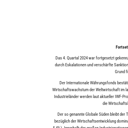
Fortse
Das 4. Quartal 2024 war fortgesetzt gekennz
durch Eskalationen und verschärfte Sanktions
Grund f
Der Internationale Währungsfonds bestät
Wirtschaftswachstum der Weltwirtschaft im lau
Industrieländer werden laut aktueller IWF-P
die Wirtschaft
Der so genannte Globale Süden bleibt der T
bezüglich der Wirtschaftsentwicklung domina
5,4%). Innerhalb der großen Industrienatione