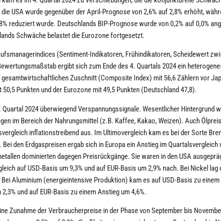
r die USA wurde gegenüber der April-Prognose von 2,6% auf 2,8% erhöht, währ
,8% reduziert wurde. Deutschlands BIP-Prognose wurde von 0,2% auf 0,0% an
ands Schwäche belastet die Eurozone fortgesetzt.
aufsmanagerindices (Sentiment-Indikatoren, Frühindikatoren, Scheidewert zw
ewertungsmaßstab ergibt sich zum Ende des 4. Quartals 2024 ein heterogenes
 gesamtwirtschaftlichen Zuschnitt (Composite Index) mit 56,6 Zählern vor Jap
t 50,5 Punkten und der Eurozone mit 49,5 Punkten (Deutschland 47,8).
 4. Quartal 2024 überwiegend Verspannungssignale. Wesentlicher Hintergrund 
gen im Bereich der Nahrungsmittel (z.B. Kaffee, Kakao, Weizen). Auch Ölprei
vergleich inflationstreibend aus. Im Ultimovergleich kam es bei der Sorte Bre
Bei den Erdgaspreisen ergab sich in Europa ein Anstieg im Quartalsvergleich
etallen dominierten dagegen Preisrückgänge. Sie waren in den USA ausgeprägt
leich auf USD-Basis um 9,3% und auf EUR-Basis um 2,9% nach. Bei Nickel lag 
. Bei Aluminium (energieintensive Produktion) kam es auf USD-Basis zu einem
 2,3% und auf EUR-Basis zu einem Anstieg um 4,6%.
eine Zunahme der Verbraucherpreise in der Phase von September bis Novembe