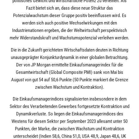
politisches Gewicht und wirtschaftliche Potenz zu verleihen. Als
Fazit bietet sich an, dass diese neue Struktur das
Potenzialwachstum dieser Gruppe positiv beeinflussen wird. Es
werden sich auch positive Wechselwirkungen mit den
Industrienationen ergeben, die der Weltwirtschaft perspektivisch
mehr Widerstandskraft und Wachstumspotenzial verleihen werden.
Die in die Zukunft gerichteten Wirtschaftsdaten deuten in Richtung
unausgeprägter Konjunkturdynamik in einer globalen Betrachtung.
Der von JP Morgan ermittelte Einkaufsmanagerindex für die
Gesamtwirtschaft (Global Composite PMI) sank von Mai bis
August von gut 54 auf 50,6 Punkte (50 Punkte markiert die Grenze
zwischen Wachstum und Kontraktion).
Die Einkaufsmanagerindices signalisierten insbesondere in dem
Sektor des Verarbeitenden Gewerbes fortgesetzte Kontraktion und
Dynamikverluste. So liegen die Einkaufsmanagerindices des
Westens für diesen Sektor per September 2023 allesamt unter 50
Punkten, der Marke, die zwischen Wachstum und Kontraktion
unterscheidet (Indien 58,6, China 51,0, USA 48,9, Japan 48,6, UK