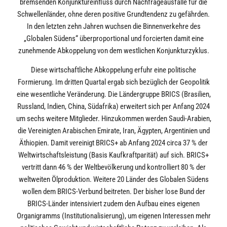
bremsenden Konjunktureinfluss durch Nachfrageausfälle für die
Schwellenländer, ohne deren positive Grundtendenz zu gefährden.
In den letzten zehn Jahren wuchsen die Binnenverkehre des
„Globalen Südens“ überproportional und forcierten damit eine
zunehmende Abkoppelung von dem westlichen Konjunkturzyklus.
Diese wirtschaftliche Abkoppelung erfuhr eine politische
Formierung. Im dritten Quartal ergab sich bezüglich der Geopolitik
eine wesentliche Veränderung. Die Ländergruppe BRICS (Brasilien,
Russland, Indien, China, Südafrika) erweitert sich per Anfang 2024
um sechs weitere Mitglieder. Hinzukommen werden Saudi-Arabien,
die Vereinigten Arabischen Emirate, Iran, Ägypten, Argentinien und
Äthiopien. Damit vereinigt BRICS+ ab Anfang 2024 circa 37 % der
Weltwirtschaftsleistung (Basis Kaufkraftparität) auf sich. BRICS+
vertritt dann 46 % der Weltbevölkerung und kontrolliert 80 % der
weltweiten Ölproduktion. Weitere 20 Länder des Globalen Südens
wollen dem BRICS-Verbund beitreten. Der bisher lose Bund der
BRICS-Länder intensiviert zudem den Aufbau eines eigenen
Organigramms (Institutionalisierung), um eigenen Interessen mehr