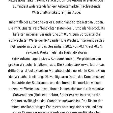
Rezessionsrisiken. Positiv stach „noch“ die Anomalie starker oder
zumindest widerstandsfähiger Arbeitsmärkte (nachlaufende
Wirtschaftsindikatoren) ins Auge.
Innerhalb der Eurozone verlor Deutschland fortgesetzt an Boden.
Die im 3. Quartal veröffentlichten Daten des Bruttoinlandsprodukts
lieferten mit einer Veränderung um 0,0 % zum Vorquartal die
schwächsten Werte der G-7 Länder. Die Wachstumsprognose des
IWF wurde im Juli für das Gesamtjahr 2023 von -0,1 % auf -0,3 %
revidiert. Prekär fielen die Frühindikatoren
(Einkaufsmanagerindices, Konsumklima) im Vergleich zu den
großen Wirtschaftsnationen aus. Die Bundesbank erwartet für das
dritte Quartal laut aktuellem Monatsbericht eine leichte Kontraktion
der Wirtschaftsleistung. Die verfügbaren Daten des Konsums, der
Industrie, der Baubranche und des Immobilienmarktes weisen
rezessive Werte aus. Investitionen lassen sich nur durch massive
Subventionen (Halbleitersektor, Batterien) realisieren, da die
Konkurrenzfähigkeit des Standorts schwach ist. Das Risiko der
mittel- und langfristigen Energieversorgungssicherheit und das
akute Thema der nicht vorhandenen Konkurrenzfähigkeit bei