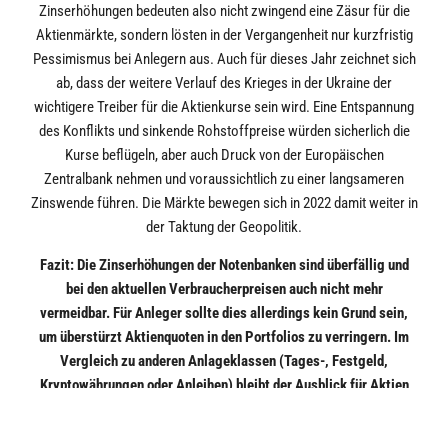
Zinserhöhungen bedeuten also nicht zwingend eine Zäsur für die
Aktienmärkte, sondern lösten in der Vergangenheit nur kurzfristig
Pessimismus bei Anlegern aus. Auch für dieses Jahr zeichnet sich
ab, dass der weitere Verlauf des Krieges in der Ukraine der
wichtigere Treiber für die Aktienkurse sein wird. Eine Entspannung
des Konflikts und sinkende Rohstoffpreise würden sicherlich die
Kurse beflügeln, aber auch Druck von der Europäischen
Zentralbank nehmen und voraussichtlich zu einer langsameren
Zinswende führen. Die Märkte bewegen sich in 2022 damit weiter in
der Taktung der Geopolitik.
Fazit: Die Zinserhöhungen der Notenbanken sind überfällig und
bei den aktuellen Verbraucherpreisen auch nicht mehr
vermeidbar. Für Anleger sollte dies allerdings kein Grund sein,
um überstürzt Aktienquoten in den Portfolios zu verringern. Im
Vergleich zu anderen Anlageklassen (Tages-, Festgeld,
Kryptowährungen oder Anleihen) bleibt der Ausblick für Aktien
weiter attraktiv. Bei der Auswahl von Regionen und Branchen
sollte die Zinsentwicklung aber trotzdem eine Rolle spielen.