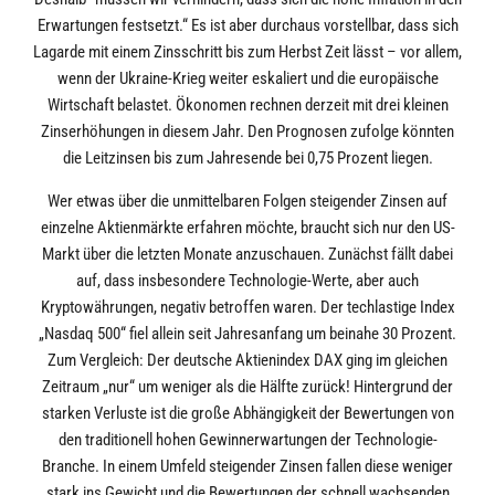
Erwartungen festsetzt.“ Es ist aber durchaus vorstellbar, dass sich
Lagarde mit einem Zinsschritt bis zum Herbst Zeit lässt – vor allem,
wenn der Ukraine-Krieg weiter eskaliert und die europäische
Wirtschaft belastet. Ökonomen rechnen derzeit mit drei kleinen
Zinserhöhungen in diesem Jahr. Den Prognosen zufolge könnten
die Leitzinsen bis zum Jahresende bei 0,75 Prozent liegen.
Wer etwas über die unmittelbaren Folgen steigender Zinsen auf
einzelne Aktienmärkte erfahren möchte, braucht sich nur den US-
Markt über die letzten Monate anzuschauen. Zunächst fällt dabei
auf, dass insbesondere Technologie-Werte, aber auch
Kryptowährungen, negativ betroffen waren. Der techlastige Index
„Nasdaq 500“ fiel allein seit Jahresanfang um beinahe 30 Prozent.
Zum Vergleich: Der deutsche Aktienindex DAX ging im gleichen
Zeitraum „nur“ um weniger als die Hälfte zurück! Hintergrund der
starken Verluste ist die große Abhängigkeit der Bewertungen von
den traditionell hohen Gewinnerwartungen der Technologie-
Branche. In einem Umfeld steigender Zinsen fallen diese weniger
stark ins Gewicht und die Bewertungen der schnell wachsenden