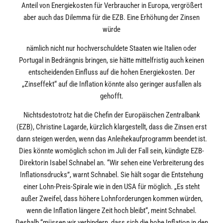
Anteil von Energiekosten für Verbraucher in Europa, vergrößert
aber auch das Dilemma für die EZB. Eine Erhöhung der Zinsen
würde
nämlich nicht nur hochverschuldete Staaten wie Italien oder
Portugal in Bedrängnis bringen, sie hätte mittelfristig auch keinen
entscheidenden Einfluss auf die hohen Energiekosten. Der
„Zinseffekt“ auf die Inflation könnte also geringer ausfallen als
gehofft.
Nichtsdestotrotz hat die Chefin der Europäischen Zentralbank
(EZB), Christine Lagarde, kürzlich klargestellt, dass die Zinsen erst
dann steigen werden, wenn das Anleihekaufprogramm beendet ist.
Dies könnte womöglich schon im Juli der Fall sein, kündigte EZB-
Direktorin Isabel Schnabel an. “Wir sehen eine Verbreiterung des
Inflationsdrucks”, warnt Schnabel. Sie hält sogar die Entstehung
einer Lohn-Preis-Spirale wie in den USA für möglich. „Es steht
außer Zweifel, dass höhere Lohnforderungen kommen würden,
wenn die Inflation längere Zeit hoch bleibt“, meint Schnabel.
Deshalb “müssen wir verhindern, dass sich die hohe Inflation in den